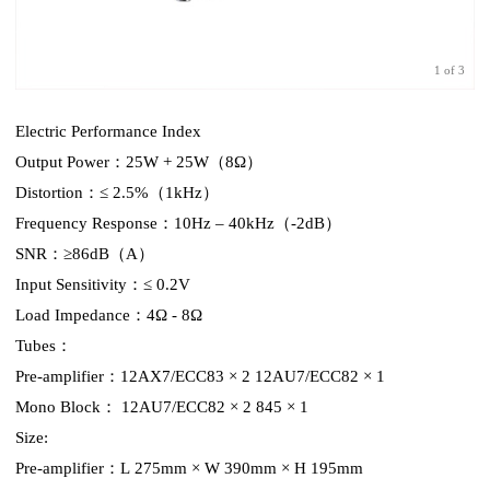
1
of
3
Electric Performance Index
Output Power：25W + 25W（8Ω）
Distortion：≤ 2.5%（1kHz）
Frequency Response：10Hz – 40kHz（-2dB）
SNR：≥86dB（A）
Input Sensitivity：≤ 0.2V
Load Impedance：4Ω - 8Ω
Tubes：
Pre-amplifier：12AX7/ECC83 × 2 12AU7/ECC82 × 1
Mono Block： 12AU7/ECC82 × 2 845 × 1
Size:
Pre-amplifier：L 275mm × W 390mm × H 195mm