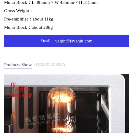
Mono Block：L 395mm × W 435mm × H 315mm
Gross Weight：
Pre-amplifier：about 11kg
Mono Block：about 28kg
Email:
yaqin@fsyaqin.com
Products Show
/ PRODUCT DISPLAY