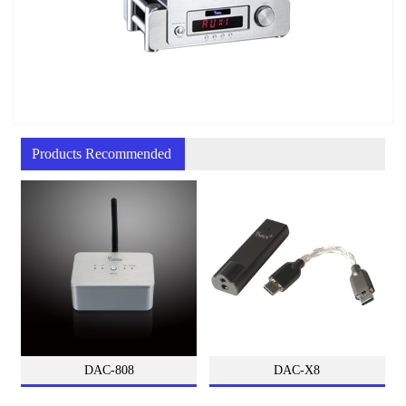
Products Recommended
DAC-808
DAC-X8