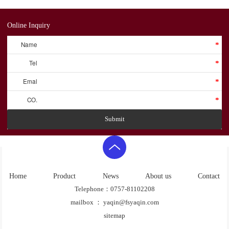
Online Inquiry
Name
*
Tel
*
Emal
*
CO.
*
Submit
Home
Product
News
About us
Contact
Telephone：0757-81102208
mailbox ： yaqin@fsyaqin.com
sitemap