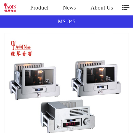
Product
News
About Us
MS-845